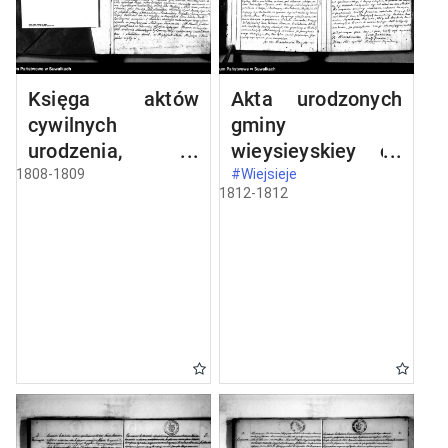
Księga aktów
Akta urodzonych
cywilnych
gminy
urodzenia,
wieysieyskiey od
stosowanie do
1-go stycznia
1808-1809
#Wiejsieje
1812-1812
prawa W.
1812 roku
Napoleona od dnia
1 miesiąca maja
1808 roku parafii
wieysieyskiey
przez urzędnika
tychże aktów niżej
podpisanego
zaczęta i
kontynuowana