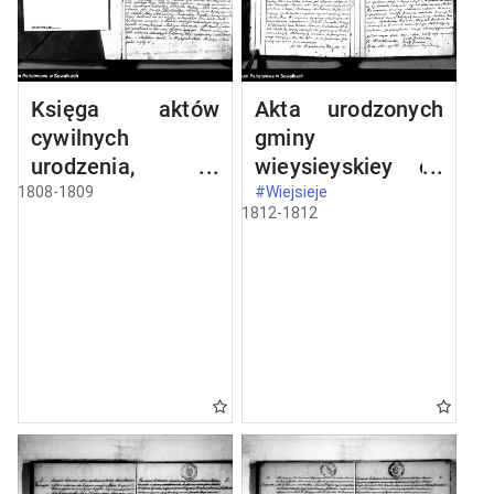
Księga aktów
Akta urodzonych
cywilnych
gminy
urodzenia,
wieysieyskiey od
stosowanie do
1-go stycznia
1808-1809
#Wiejsieje
1812-1812
prawa W.
1812 roku
Napoleona od dnia
1 miesiąca maja
1808 roku parafii
wieysieyskiey
przez urzędnika
tychże aktów niżej
podpisanego
zaczęta i
kontynuowana