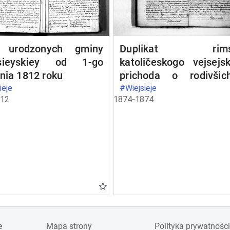
 urodzonych gminy
Duplikat rims
sieyskiey od 1-go
katoličeskogo vejsejs
nia 1812 roku
prichoda o rodivšich
umeršich
ieje
#Wiejsieje
812
1874-1874
brakosočetavšichsj
1874 god
e
Mapa strony
Polityka prywatności