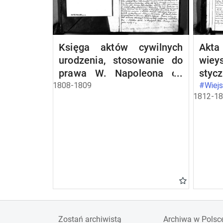
Księga aktów cywilnych
Akta
urodzenia, stosowanie do
wiey
prawa W. Napoleona od
stycz
dnia 1 miesiąca maja 1808
1808-1809
#Wiejs
1812-1
roku parafii wieysieyskiey
przez urzędnika tychże
aktów niżej podpisanego
zaczęta i kontynuowana
Zostań archiwistą
Archiwa w Polsc