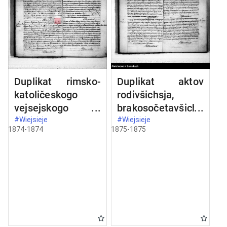
Duplikat rimsko-
Duplikat aktov
katoličeskogo
rodivšichsja,
vejsejskogo
brakosočetavšichs
prichoda o
ja i umeršich
#Wiejsieje
#Wiejsieje
1874-1874
1875-1875
rodivšichsja,
vejsejskogo
umeršich i
rimsko-
brakosočetavšichs
katoličeskogo
ja na 1874 god
prichoda na 1875
god