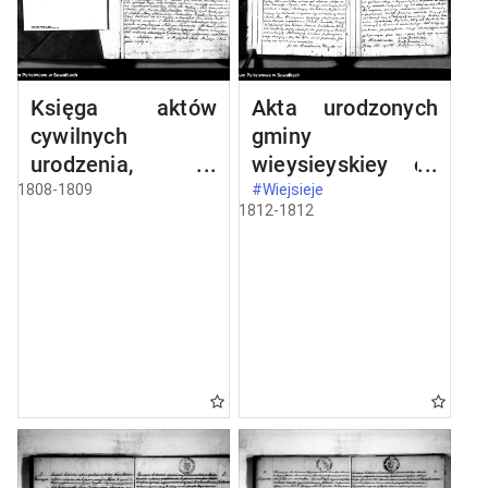
Księga aktów
Akta urodzonych
cywilnych
gminy
urodzenia,
wieysieyskiey od
stosowanie do
1-go stycznia
1808-1809
#Wiejsieje
1812-1812
prawa W.
1812 roku
Napoleona od dnia
1 miesiąca maja
1808 roku parafii
wieysieyskiey
przez urzędnika
tychże aktów niżej
podpisanego
zaczęta i
kontynuowana