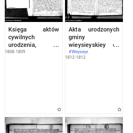
Księga aktów
Akta urodzonych
cywilnych
gminy
urodzenia,
wieysieyskiey od
stosowanie do
1-go stycznia
1808-1809
#Wiejsieje
1812-1812
prawa W.
1812 roku
Napoleona od dnia
1 miesiąca maja
1808 roku parafii
wieysieyskiey
przez urzędnika
tychże aktów niżej
podpisanego
zaczęta i
kontynuowana