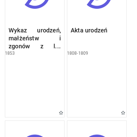
Wykaz urodzeń,
Akta urodzeń
małżeństw i
zgonów z lat
1716-1808
1853
1808-1809