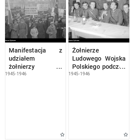
Manifestacja z
Żołnierze
udziałem
Ludowego Wojska
żołnierzy w
Polskiego podczas
Lublinie
przyjęcia
1945-1946
1945-1946