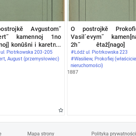
strojkě Avgustom˝
O postrojkě Prokof
ert˝ kamennoj 1no
Vasil´evym˝ kamen[n
noj] konûšni i karetnoj
2h˝ êtaž[nago]
 trempel´nym˝
trempelem˝ žilago flig
ul. Piotrkowska 203-205
#Łódź ul. Piotrkowska 223
rt, August (przemysłowiec)
#Wasiliew, Prokofiej (właścicie
akom˝, pod No 707 i
pod No 698 
nieruchomości)
po Petrokovskoj ulicě
Petrokovskoj ul[ice
1887
r[ode] Lodzi
g[orode] Lodzi
e
Mapa strony
Polityka prywatności