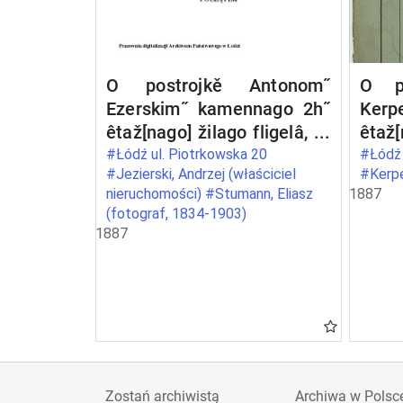
O postrojkě Antonom˝
O po
Ezerskim˝ kamennago 2h˝
Kerp
êtaž[nago] žilago fligelâ, s˝
êtaž[
poměŝenìem˝
s˝
#Łódź ul. Piotrkowska 20
#Łódź 
#Jezierski, Andrzej (właściciel
#Kerpe
fotografičeskago
čerd
nieruchomości) #Stumann, Eliasz
1887
zavedenìâ, pod˝ No 255b
708 
(fotograf, 1834-1903)
po Petrokovskoj ulicě v˝
v˝ go
1887
gor[ode] Lodzi
Zostań archiwistą
Archiwa w Polsc