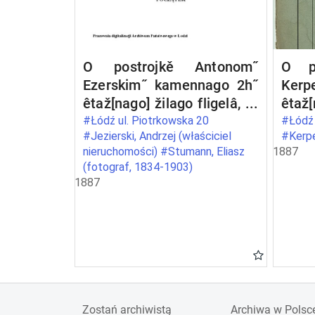
O postrojkě Antonom˝
O po
Ezerskim˝ kamennago 2h˝
Kerp
êtaž[nago] žilago fligelâ, s˝
êtaž[
poměŝenìem˝
s˝
#Łódź ul. Piotrkowska 20
#Łódź 
#Jezierski, Andrzej (właściciel
#Kerpe
fotografičeskago
čerd
nieruchomości) #Stumann, Eliasz
1887
zavedenìâ, pod˝ No 255b
708 
(fotograf, 1834-1903)
po Petrokovskoj ulicě v˝
v˝ go
1887
gor[ode] Lodzi
Zostań archiwistą
Archiwa w Polsc