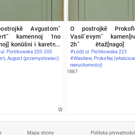
strojkě Avgustom˝
O postrojkě Prokof
ert˝ kamennoj 1no
Vasil´evym˝ kamen[n
noj] konûšni i karetnoj
2h˝ êtaž[nago]
 trempel´nym˝
trempelem˝ žilago flig
ul. Piotrkowska 203-205
#Łódź ul. Piotrkowska 223
rt, August (przemysłowiec)
#Wasiliew, Prokofiej (właścicie
akom˝, pod No 707 i
pod No 698 
nieruchomości)
po Petrokovskoj ulicě
Petrokovskoj ul[ice
1887
r[ode] Lodzi
g[orode] Lodzi
e
Mapa strony
Polityka prywatności