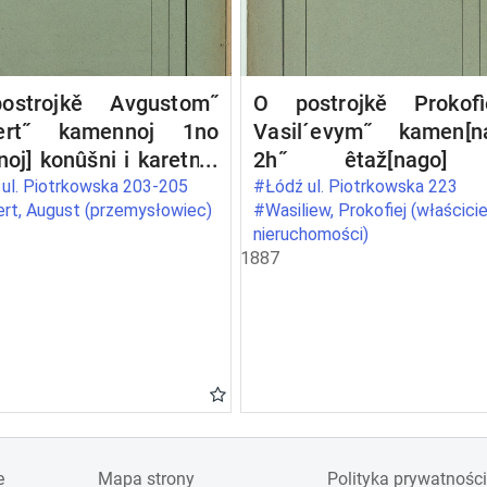
strojkě Avgustom˝
O postrojkě Prokof
ert˝ kamennoj 1no
Vasil´evym˝ kamen[n
noj] konûšni i karetnoj
2h˝ êtaž[nago]
 trempel´nym˝
trempelem˝ žilago flig
ul. Piotrkowska 203-205
#Łódź ul. Piotrkowska 223
rt, August (przemysłowiec)
#Wasiliew, Prokofiej (właścicie
akom˝, pod No 707 i
pod No 698 
nieruchomości)
po Petrokovskoj ulicě
Petrokovskoj ul[ice
1887
r[ode] Lodzi
g[orode] Lodzi
e
Mapa strony
Polityka prywatności