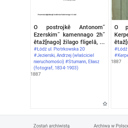
O postrojkě Antonom˝
O po
Ezerskim˝ kamennago 2h˝
Kerp
êtaž[nago] žilago fligelâ, s˝
êtaž[
poměŝenìem˝
s˝
#Łódź ul. Piotrkowska 20
#Łódź 
#Jezierski, Andrzej (właściciel
#Kerpe
fotografičeskago
čerd
nieruchomości) #Stumann, Eliasz
1887
zavedenìâ, pod˝ No 255b
708 
(fotograf, 1834-1903)
po Petrokovskoj ulicě v˝
v˝ go
1887
gor[ode] Lodzi
Zostań archiwistą
Archiwa w Polsc