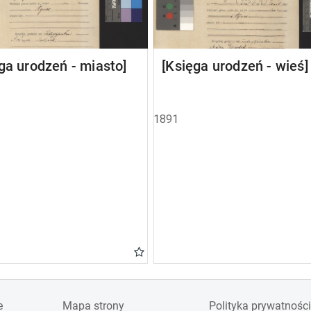
ga urodzeń - miasto]
[Księga urodzeń - wieś]
1891
e
Mapa strony
Polityka prywatności