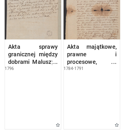
Akta sprawy
Akta majątkowe,
granicznej między
prawne i
dobrami Maluszyn
procesowe,
i Gościęcin
Michała
1796
1784-1791
Ostrowskiego,
tyczące się dóbr
Maluszyn