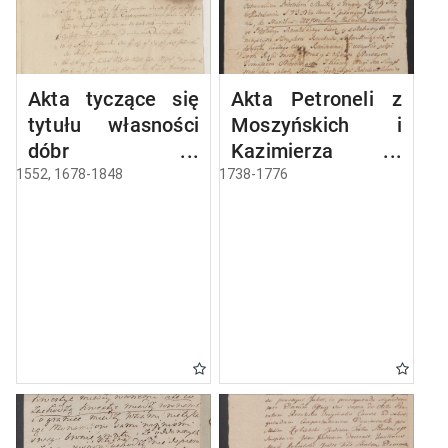
Akta tyczące się
Akta Petroneli z
tytułu własności
Moszyńskich i
dóbr
Kazimierza
maluszyńskich
Ostrowskich,
1552, 1678-1848
1738-1776
dotyczące sporów
i rozliczeń
związanych z
dobrami Maluszyn