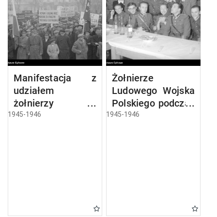
Manifestacja z
Żołnierze
udziałem
Ludowego Wojska
żołnierzy w
Polskiego podczas
Lublinie
przyjęcia
1945-1946
1945-1946