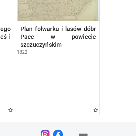
nego
Plan folwarku i lasów dóbr
eś i
Pace w powiecie
szczuczyńskim
1822