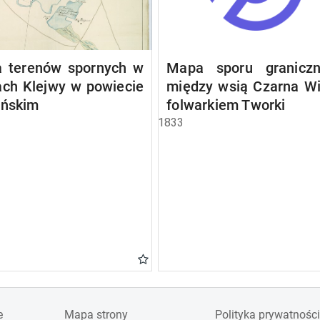
 terenów spornych w
Mapa sporu granicz
ach Klejwy w powiecie
między wsią Czarna Wi
eńskim
folwarkiem Tworki
1833
e
Mapa strony
Polityka prywatności