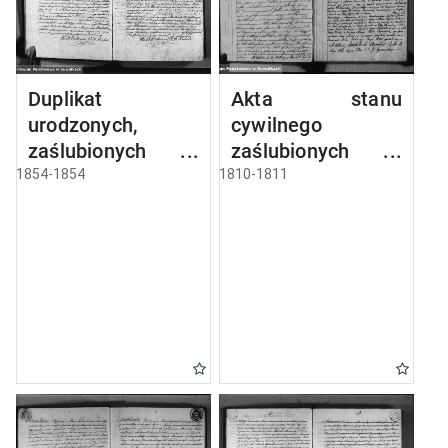
Duplikat
Akta stanu
urodzonych,
cywilnego
zaślubionych i
zaślubionych w
umarłych parafii
gminie
1854-1854
1810-1811
sejneńskiej z roku
seyneńskiey od 1-
1854
go maja 1810 roku