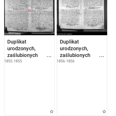
Duplikat
Duplikat
urodzonych,
urodzonych,
zaślubionych i
zaślubionych i
umarłych parafii
umarłych parafii
1855-1855
1856-1856
sejneńskiej z roku
sejneńskiej z roku
1855
1856