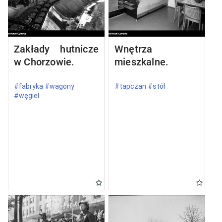
Zakłady hutnicze
Wnętrza
w Chorzowie.
mieszkalne.
#fabryka #wagony
#tapczan #stół
#węgiel