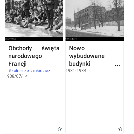
Obchody święta
Nowo
narodowego
wybudowane
Francji
budynki w
Częstochowie
#żołnierze #młodzież
1931-1934
1938/07/14