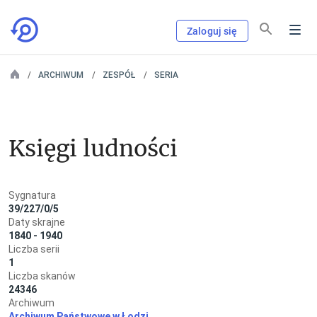
Zaloguj się
ARCHIWUM
ZESPÓŁ
SERIA
Księgi ludności
Sygnatura
39/227/0/5
Daty skrajne
1840 - 1940
Liczba serii
1
Liczba skanów
24346
Archiwum
Archiwum Państwowe w Łodzi