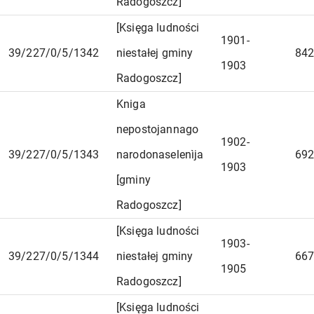
Radogoszcz]
[Księga ludności
1901-
39/227/0/5/1342
niestałej gminy
842
1903
Radogoszcz]
Kniga
nepostojannago
1902-
39/227/0/5/1343
narodonaselenìja
692
1903
[gminy
Radogoszcz]
[Księga ludności
1903-
39/227/0/5/1344
niestałej gminy
667
1905
Radogoszcz]
[Księga ludności