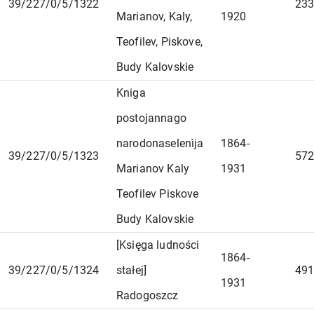
39/227/0/5/1322
233
Marianov, Kaly,
1920
Teofilev, Piskove,
Budy Kalovskie
Kniga
postojannago
narodonaselenìja
1864-
39/227/0/5/1323
572
Marianov Kaly
1931
Teofilev Piskove
Budy Kalovskie
[Księga ludności
1864-
39/227/0/5/1324
stałej]
491
1931
Radogoszcz