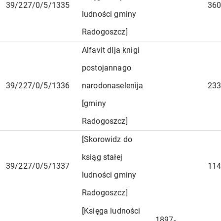
39/227/0/5/1335
360
ludności gminy
Radogoszcz]
Alfavit dlja knigi
postojannago
39/227/0/5/1336
narodonaselenìja
233
[gminy
Radogoszcz]
[Skorowidz do
ksiąg stałej
39/227/0/5/1337
114
ludności gminy
Radogoszcz]
[Księga ludności
1897-