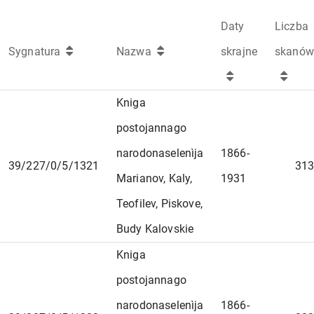
Daty
Liczba
Sygnatura
Nazwa
skrajne
skanów
Kniga
postojannago
narodonaselenìja
1866-
39/227/0/5/1321
313
Marianov, Kaly,
1931
Teofilev, Piskove,
Budy Kalovskie
Kniga
postojannago
narodonaselenìja
1866-