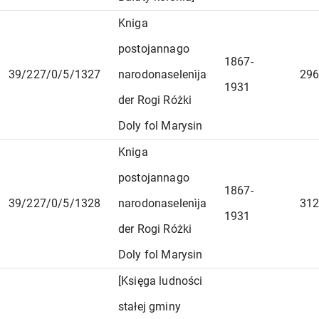
Kniga
postojannago
1867-
39/227/0/5/1327
narodonaselenìja
296
1931
der Rogi Różki
Doly fol Marysin
Kniga
postojannago
1867-
39/227/0/5/1328
narodonaselenìja
312
1931
der Rogi Różki
Doly fol Marysin
[Księga ludności
stałej gminy