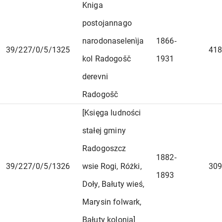
Kniga
postojannago
narodonaselenìja
1866-
39/227/0/5/1325
418
kol Radogošč
1931
derevni
Radogošč
[Księga ludności
stałej gminy
Radogoszcz
1882-
39/227/0/5/1326
wsie Rogi, Różki,
309
1893
Doły, Bałuty wieś,
Marysin folwark,
Bałuty kolonia]