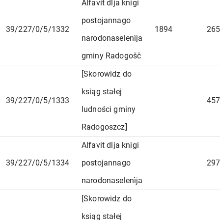
Alfavit dlja knigi
postojannago
39/227/0/5/1332
1894
265
narodonaselenìja
gminy Radogošč
[Skorowidz do
ksiąg stałej
39/227/0/5/1333
457
ludności gminy
Radogoszcz]
Alfavit dlja knigi
39/227/0/5/1334
postojannago
297
narodonaselenìja
[Skorowidz do
ksiąg stałej