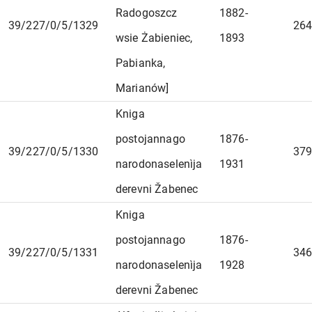
Radogoszcz
1882-
39/227/0/5/1329
264
wsie Żabieniec,
1893
Pabianka,
Marianów]
Kniga
postojannago
1876-
39/227/0/5/1330
379
narodonaselenìja
1931
derevni Žabenec
Kniga
postojannago
1876-
39/227/0/5/1331
346
narodonaselenìja
1928
derevni Žabenec