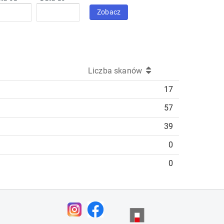
Zobacz
Liczba skanów
17
57
39
0
0