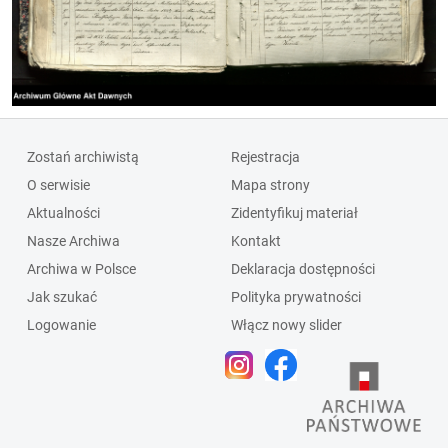
Zostań archiwistą
Rejestracja
O serwisie
Mapa strony
Aktualności
Zidentyfikuj materiał
Nasze Archiwa
Kontakt
Archiwa w Polsce
Deklaracja dostępności
Jak szukać
Polityka prywatności
Logowanie
Włącz nowy slider