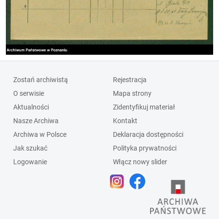
Zostań archiwistą
Rejestracja
O serwisie
Mapa strony
Aktualności
Zidentyfikuj materiał
Nasze Archiwa
Kontakt
Archiwa w Polsce
Deklaracja dostępności
Jak szukać
Polityka prywatności
Logowanie
Włącz nowy slider