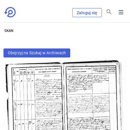
Zaloguj się
SKAN
Obejrzyj na Szukaj w Archiwach