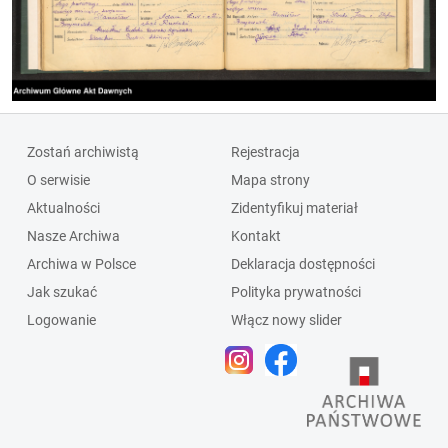
Zostań archiwistą
Rejestracja
O serwisie
Mapa strony
Aktualności
Zidentyfikuj materiał
Nasze Archiwa
Kontakt
Archiwa w Polsce
Deklaracja dostępności
Jak szukać
Polityka prywatności
Logowanie
Włącz nowy slider