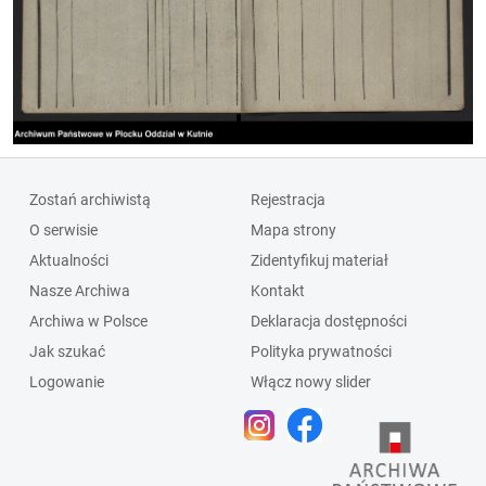
Zostań archiwistą
Rejestracja
O serwisie
Mapa strony
Aktualności
Zidentyfikuj materiał
Nasze Archiwa
Kontakt
Archiwa w Polsce
Deklaracja dostępności
Jak szukać
Polityka prywatności
Logowanie
Włącz nowy slider