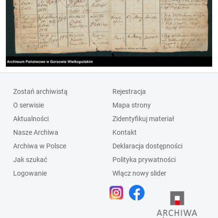
Zostań archiwistą
Rejestracja
O serwisie
Mapa strony
Aktualności
Zidentyfikuj materiał
Nasze Archiwa
Kontakt
Archiwa w Polsce
Deklaracja dostępności
Jak szukać
Polityka prywatności
Logowanie
Włącz nowy slider