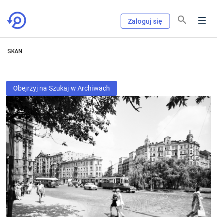
Zaloguj się
SKAN
Obejrzyj na Szukaj w Archiwach