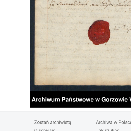
Zostań archiwistą
Archiwa w Polsc
O serwisie
Jak szukać