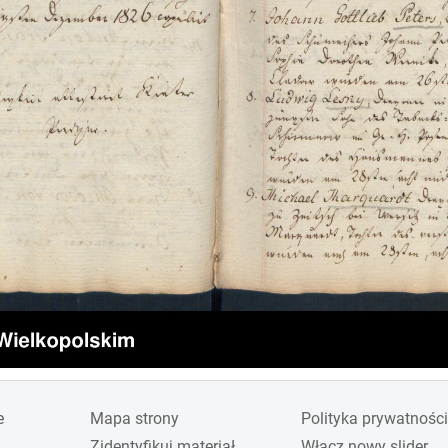
e
Mapa strony
Polityka prywatności
Zidentyfikuj materiał
Włącz nowy slider