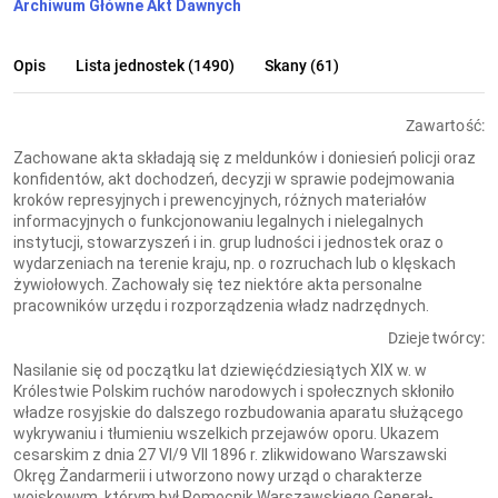
Archiwum Główne Akt Dawnych
Opis
Lista jednostek (1490)
Skany (61)
Zawartość:
Zachowane akta składają się z meldunków i doniesień policji oraz
konfidentów, akt dochodzeń, decyzji w sprawie podejmowania
kroków represyjnych i prewencyjnych, różnych materiałów
informacyjnych o funkcjonowaniu legalnych i nielegalnych
instytucji, stowarzyszeń i in. grup ludności i jednostek oraz o
wydarzeniach na terenie kraju, np. o rozruchach lub o klęskach
żywiołowych. Zachowały się tez niektóre akta personalne
pracowników urzędu i rozporządzenia władz nadrzędnych.
Dzieje twórcy:
Nasilanie się od początku lat dziewięćdziesiątych XIX w. w
Królestwie Polskim ruchów narodowych i społecznych skłoniło
władze rosyjskie do dalszego rozbudowania aparatu służącego
wykrywaniu i tłumieniu wszelkich przejawów oporu. Ukazem
cesarskim z dnia 27 VI/9 VII 1896 r. zlikwidowano Warszawski
Okręg Żandarmerii i utworzono nowy urząd o charakterze
wojskowym, którym był Pomocnik Warszawskiego Generał-