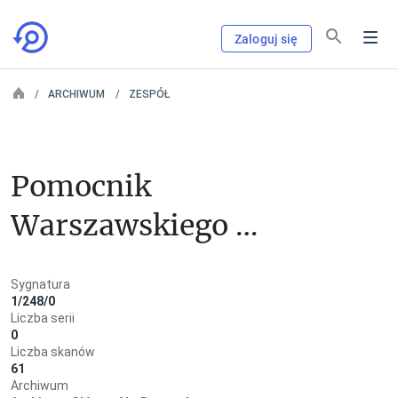
Zaloguj się
ARCHIWUM
ZESPÓŁ
Pomocnik 
Warszawskiego 
Generał-
Sygnatura
Gubernatora do 
1/248/0
Liczba serii
spraw policyjnych
0
Liczba skanów
61
Archiwum