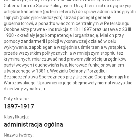
Gubernatora do Spraw Policyjnych. Urząd ten miał do dyspozycji
odrębne kancelarie (potem referaty) do spraw administracyjnych i
tajnych (policyjno-śledczych). Urząd podlegał generał-
gubernatorowi, a ponadto władzom centralnym w Petersburgu.
Osobne akty prawne - instrukcja z 13 II 1897 oraz ustawa z 23 III
1900 - określały jego kompetencje i organizację. Miał on przy
pomocy żandarmerii i policji wykonawczej działać w celu
wykrywania, zapobiegania względnie uśmierzania wystąpień,
przede wszystkim politycznych, a w mniejszym stopniu też
kryminalnych, miał czuwać nad prawomyślnością urzędników
państwowych i duchowieństwa, kierować funkcjonowaniem
utworzonego w 1881 r. Wydziału Ochrony Porządku i
Bezpieczeństwa Społecznego przy Urzędzie Oberpolicmajstra
Warszawskiego. Uprawnienia jego obejmowały niemal wszystkie
dziedziny życia kraju.
Daty skrajne:
1897-1917
Klasyfikacja:
administracja ogólna
Nazwa twórcy: