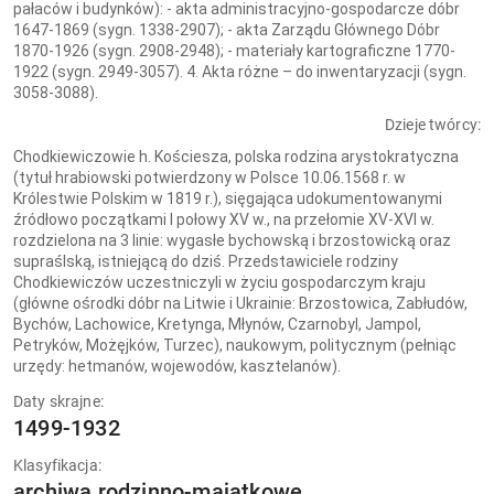
pałaców i budynków): - akta administracyjno-gospodarcze dóbr
1647-1869 (sygn. 1338-2907); - akta Zarządu Głównego Dóbr
1870-1926 (sygn. 2908-2948); - materiały kartograficzne 1770-
1922 (sygn. 2949-3057). 4. Akta różne – do inwentaryzacji (sygn.
3058-3088).
Dzieje twórcy:
Chodkiewiczowie h. Kościesza, polska rodzina arystokratyczna
(tytuł hrabiowski potwierdzony w Polsce 10.06.1568 r. w
Królestwie Polskim w 1819 r.), sięgająca udokumentowanymi
źródłowo początkami I połowy XV w., na przełomie XV-XVI w.
rozdzielona na 3 linie: wygasłe bychowską i brzostowicką oraz
supraślską, istniejącą do dziś. Przedstawiciele rodziny
Chodkiewiczów uczestniczyli w życiu gospodarczym kraju
(główne ośrodki dóbr na Litwie i Ukrainie: Brzostowica, Zabłudów,
Bychów, Lachowice, Kretynga, Młynów, Czarnobyl, Jampol,
Petryków, Możęjków, Turzec), naukowym, politycznym (pełniąc
urzędy: hetmanów, wojewodów, kasztelanów).
Daty skrajne:
1499-1932
Klasyfikacja:
archiwa rodzinno-majątkowe