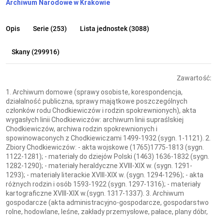
Archiwum Narodowe w Krakowie
Opis
Serie (253)
Lista jednostek (3088)
Skany (299916)
Zawartość:
1. Archiwum domowe (sprawy osobiste, korespondencja,
działalność publiczna, sprawy majątkowe poszczególnych
członków rodu Chodkiewiczów i rodzin spokrewnionych), akta
wygasłych linii Chodkiewiczów: archiwum linii supraślskiej
Chodkiewiczów, archiwa rodzin spokrewnionych i
spowinowaconych z Chodkiewiczami 1499-1932 (sygn. 1-1121). 2.
Zbiory Chodkiewiczów: - akta wojskowe (1765)1775-1813 (sygn.
1122-1281); - materiały do dziejów Polski (1463) 1636-1832 (sygn.
1282-1290); - materiały heraldyczne XVIII-XIX w. (sygn. 1291-
1293); - materiały literackie XVIII-XIX w. (sygn. 1294-1296); - akta
różnych rodzin i osób 1593-1922 (sygn. 1297-1316); - materiały
kartograficzne XVIII-XIX w.(sygn. 1317-1337). 3. Archiwum
gospodarcze (akta administracyjno-gospodarcze, gospodarstwo
rolne, hodowlane, leśne, zakłady przemysłowe, pałace, plany dóbr,