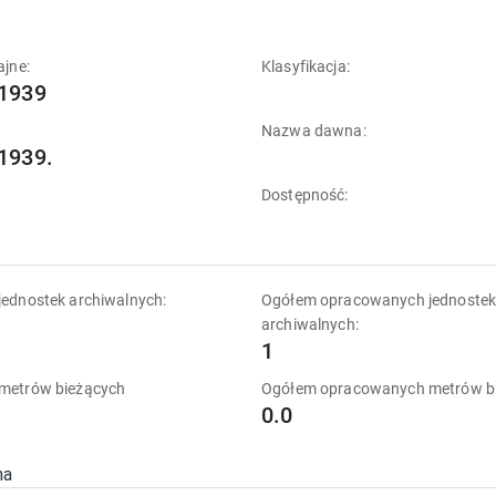
ajne:
Klasyfikacja:
1939
Nazwa dawna:
1939.
Dostępność:
ednostek archiwalnych:
Ogółem opracowanych jednoste
archiwalnych:
1
metrów bieżących
Ogółem opracowanych metrów b
0.0
na