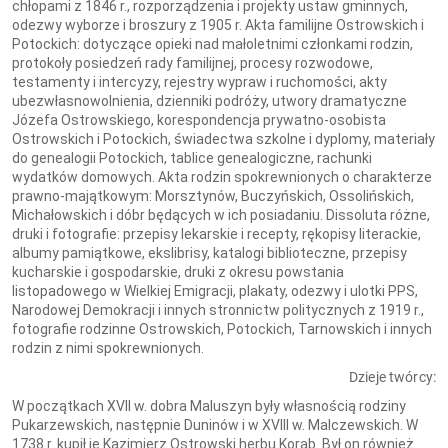
chłopami z 1846 r., rozporządzenia i projekty ustaw gminnych,
odezwy wyborze i broszury z 1905 r. Akta familijne Ostrowskich i
Potockich: dotyczące opieki nad małoletnimi członkami rodzin,
protokoły posiedzeń rady familijnej, procesy rozwodowe,
testamenty i intercyzy, rejestry wypraw i ruchomości, akty
ubezwłasnowolnienia, dzienniki podróży, utwory dramatyczne
Józefa Ostrowskiego, korespondencja prywatno-osobista
Ostrowskich i Potockich, świadectwa szkolne i dyplomy, materiały
do genealogii Potockich, tablice genealogiczne, rachunki
wydatków domowych. Akta rodzin spokrewnionych o charakterze
prawno-majątkowym: Morsztynów, Buczyńskich, Ossolińskich,
Michałowskich i dóbr będących w ich posiadaniu. Dissoluta różne,
druki i fotografie: przepisy lekarskie i recepty, rękopisy literackie,
albumy pamiątkowe, ekslibrisy, katalogi biblioteczne, przepisy
kucharskie i gospodarskie, druki z okresu powstania
listopadowego w Wielkiej Emigracji, plakaty, odezwy i ulotki PPS,
Narodowej Demokracji i innych stronnictw politycznych z 1919 r.,
fotografie rodzinne Ostrowskich, Potockich, Tarnowskich i innych
rodzin z nimi spokrewnionych.
Dzieje twórcy:
W początkach XVII w. dobra Maluszyn były własnością rodziny
Pukarzewskich, następnie Duninów i w XVIII w. Malczewskich. W
1738 r. kupił je Kazimierz Ostrowski herbu Korab. Był on również