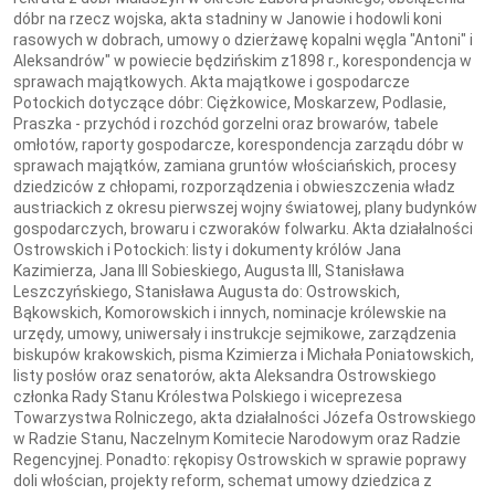
dóbr na rzecz wojska, akta stadniny w Janowie i hodowli koni
rasowych w dobrach, umowy o dzierżawę kopalni węgla "Antoni" i
Aleksandrów" w powiecie będzińskim z1898 r., korespondencja w
sprawach majątkowych. Akta majątkowe i gospodarcze
Potockich dotyczące dóbr: Ciężkowice, Moskarzew, Podlasie,
Praszka - przychód i rozchód gorzelni oraz browarów, tabele
omłotów, raporty gospodarcze, korespondencja zarządu dóbr w
sprawach majątków, zamiana gruntów włościańskich, procesy
dziedziców z chłopami, rozporządzenia i obwieszczenia władz
austriackich z okresu pierwszej wojny światowej, plany budynków
gospodarczych, browaru i czworaków folwarku. Akta działalności
Ostrowskich i Potockich: listy i dokumenty królów Jana
Kazimierza, Jana III Sobieskiego, Augusta III, Stanisława
Leszczyńskiego, Stanisława Augusta do: Ostrowskich,
Bąkowskich, Komorowskich i innych, nominacje królewskie na
urzędy, umowy, uniwersały i instrukcje sejmikowe, zarządzenia
biskupów krakowskich, pisma Kzimierza i Michała Poniatowskich,
listy posłów oraz senatorów, akta Aleksandra Ostrowskiego
członka Rady Stanu Królestwa Polskiego i wiceprezesa
Towarzystwa Rolniczego, akta działalności Józefa Ostrowskiego
w Radzie Stanu, Naczelnym Komitecie Narodowym oraz Radzie
Regencyjnej. Ponadto: rękopisy Ostrowskich w sprawie poprawy
doli włościan, projekty reform, schemat umowy dziedzica z