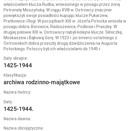
właścicielem klucza Rudka, wniesionego w posagu przez żonę
Petronelę Moszyńską. W ciągu XVIII w. Ostrowcy znacznie
powiększyli swoje posiadłości kupując klucze Pukarzew,
Pratkowice i Rogi. W początkach XIX w. Józefa Potocka wniosła w
posagu dobra: Borowice, Radoszewice, Podlesie i Praszkę. W
drugiej połowie XIX w. Ostrowscy nabyli kolejne klucze: Silniczkę,
Moskaszew i Bąkową Gorę. W 1923 r. po śmierci ostatniego z
Ostrowskich dobra przeszły drogą dziedziczenia na Augusta
Potockiego. Potoccy byli ich właścicielami do 1945 r.
Daty skrajne:
1425-1944
Klasyfikacja:
archiwa rodzinno-majątkowe
Nazwa twórcy:
Daty:
1425-1944.
Nazwa dawna:
Nazwa obcojęzyczna: