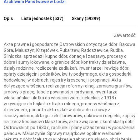
Archiwum Państwowe w Łodzi
Opis
Lista jednostek (537)
Skany (59399)
Zawartość:
Akta prawne i gospodarcze Ostrowskich dotyczące dóbr: Bąkowa
Góra, Maluszyn, Krzętówek, Pukarzew, Radoszewice, Rudka,
Silniczka: sprzedaż i kupno dóbr, donacje i zastawy, procesy o
dobra i sumy lokowane, o granice dóbr, kontrakty dzierżawne,
działy rodzinne, rozliczenia zadłużeń, inwentarze i rewizje dóbr,
opłaty dziesięcin i podatków, kwity podymnego, akta gospodarki
hodowlanej w dobrach, rejestry krescencji i propinacji. Akta
dotyczące włościan: realizacja reformy rolnej, zamiana gruntów,
umowy o pracę, tabele powinności i ordynarii, inwentarze
włościańskie, ulotka do włościan ziemi kieleckiej z 1918 r.
wzywająca do bojkotu strajku rolnego, procesy włościan z
dziedzicem, ponadto akta szkół w dobrach i umowy z
nauczycielami, akta gorzelni, browarów, cukrowni i cegielni, zapisy
na rzecz kościołów i klasztorów, akta związane z konfiskatą dóbr
Ostrowskich po 1830 r., rachunki i plany urządzenia i wyposażenia
pałacu w Maluszynie. Sprawy majątkowe ogólne: werbunek
rekruta z dóbr Maluszyn w okresie zaboru pruskiego, obciążenia