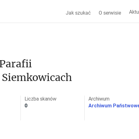
Aktu
Jak szukać
O serwisie
arafii 
w Siemkowicach
Liczba skanów
Archiwum
0
Archiwum Państwowe