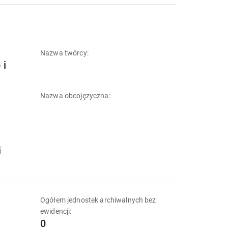
Nazwa twórcy:
 i
Nazwa obcojęzyczna:
i
k
Ogółem jednostek archiwalnych bez
ewidencji:
0