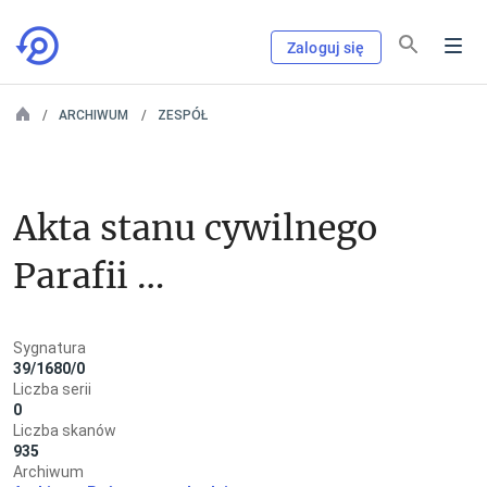
Zaloguj się
ARCHIWUM
ZESPÓŁ
Akta stanu cywilnego 
Parafii 
Rzymskokatolickiej 
Sygnatura
w Strońsku
39/1680/0
Liczba serii
0
Liczba skanów
935
Archiwum