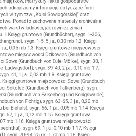
wigsdorf), sygn. 2470-2588, 119 j.a., 0,70 mb 2.15. Akta gruntowe miejscowości Granicznik (Grundakten von Markgrund), sygn. 2589-2598,10 j.a., 0,25 mb 2.16. Akta gruntowe miejscowości Ścinawka Średnia (Grundakten von Mittelsteine), sygn. 2599-2935, 337 j.a., 2,60 mb 2.17. Akta gruntowe miejscowości Nowa Wieś Kłodzka (Grundakten von Neudorf), sygn. 2936-3082, 147 j.a., 1,50 mb 2.18. Akta gruntowe miejscowości Nowa Ruda (Grundakten von Neurode), sygn. 3083-3757, 675 j.a., 8,30 mb 2.19. Akta gruntowe miejscowości Słupiec (Grundakten von Schlegel), sygn. 3758-4432, 675 j.a., 4,00 mb 2.20. Akta gruntowe miejscowości Dworki (Grundakten von Vierhöfe), sygn. 4433-4494, 62 j.a., 0,80 mb 2.21. Akta gruntowe miejscowości Wolibórz (Grundakten von Volpersdorf), sygn. 4495-4870, 376 j.a., 4,00 mb 2.22. Akta gruntowe miejscowości Włodowice (Grundakten von Nieder und Ober Walditz), sygn. 4871-4985, 115 j.a., 2,00 mb 2.23. Akta gruntowe miejscowości Wyrębina (Grundakten von Wurzeldorf), sygn. 4986-5050, 65 j.a., 1,00 mb 2.24. Akta gruntowe miejscowości Sokolica (Grundakten von Zaughals), sygn. 5051-5092, 42 j.a., 0,80 mb 3. Akta gruntowe majątków (Grundakten von Rittergüt), sygn. 5093-5103, 11 j.a., 3.1. Akta gruntowe majątku Bartnica (Grundakten von Rittergut Beuthengrund), sygn 5093, 1 j.a., 0,02 mb 3.2. Akta gruntowe majątku Dzikowiec (Grundakten von Rittergut Ebersdorf), sygn 5094, 1 j.a., 0,02 mb 3.3. Akta gruntowe majątku Jugów (Grundakten von Rittergut Hausdorf), sygn. 5095, 1 j.a., 0,02 mb 3.4. Akta gruntowe majątku Świerki (Grundakten von Rittergut Königswalde), sygn 5096, 1 j.a., 0,02 mb 3.5. Akta gruntowe majątku Ścinawka Średnia (Grundakten von Rittergut Mittelsteine), sygn 5097-5098, 2 j.a., 0,02 mb 3.6. Akta gruntowe majątku Nowa Wieś Kłodzka Grundakten von Rittergut Neudorf), sygn. 5099, 1 j.a., 0,02 mb 3.7. Akta gruntowe majątku Słupiec (Grundakten von Rittergut Schlegel), sygn. 5100-5101, 2 j.a., 0,02 mb 3.8. Akta gruntowe majątku Wolibórz (Grundakten von Rittergut Volpersdorf), sygn. 5102, 1 j.a., 0,02 mb 3.9. Akta gruntowe majątku Włodowice (Grundakten von Rittergut Walditz), sygn., 5103, 1 j.a., 0,02 mb 4. Księgi gruntowe górnicze (Bergwerkgrunbuch), sygn. 5104-5109, 6 j.a., 0,30 mb 5. Akta gruntowe kopalń (Grundakten von Bergwerk), sygn. 5110-5145, 36 j.a., 0,30 mb 6. Matrykuły dziedzicznych gospodarstw rolnych (Erbhöfrolle), sygn. 5146-5151, 6 j.a., 6.1. Matrykuły dziedzicznych gospodarstw rolnych miejscowości Zacisze (Erbhöfrolle für die Gemeinde Buchau), sygn. 5146, 1 j.a., 0,04 mb 6.2. Matrykuły dziedzicznych gospodarstw rolnych miejscowości Dzikowiec (Erbhöfrolle für die Gemeinde Ebersdorf), sygn. 5147, 1 j.a., 0,04 mb 6.3. Matrykuły dziedzicznych gospodarstw rolnych miejscowości Sokolec (Erbhöfrolle für die Gemeinde Falkenberg), sygn. 5148, 1 j.a., 0,04 mb 6.4. Matrykuły dziedzicznych gospodarstw rolnych miejscowości Jugów (Erbhöfrolle für die Gemeinde Hausdorf), sygn. 5149, 1 j.a., 0,04 mb 6.5. Matrykuły dziedzicznych gospodarstw rolnych miejscowości Krajanów (Erbhöfrolle für die Gemeinde Krainsdorf), sygn. 5150, 1 j.a., 0,04 mb 6.6. Matrykuły dziedzicznych gospodarstw rolnych miejscowości Drogosław (Erbhöfrolle für die Gemeinde Kunzendorf), sygn. 5151, 1 j.a., 0,04 mb 7. Akta gruntowe dziedzicznych gospodarstw rolnych (Erbhöfrolle), sygn. 5152-5313, 162 j.a., 7.1. Akta gruntowe dziedzicznych gospodarstw rolnych miejscowości Bartnica (Erbhöfrolle von Beuthengrund), sygn. 5152, 1 j.a., 0,01 mb 7.2. Akta gruntowe gospodarstw dziedzicznych miejscowości Bieganów (Erbhöfrolle von Biehals), sygn. 5153, 1 j.a., 0,01 mb 7.3. Akta gruntowe gospodarstw dziedzicznych miejscowości Dzikowiec (Erbhöfrolle von