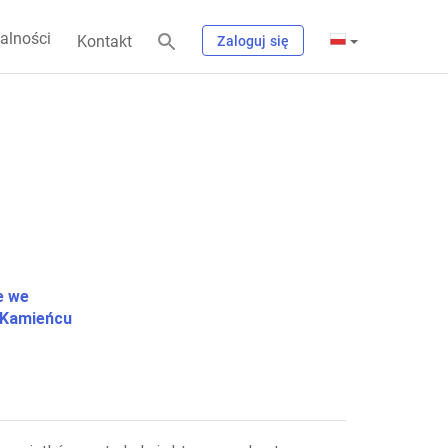
alności
Kontakt
Zaloguj się
e we
 Kamieńcu