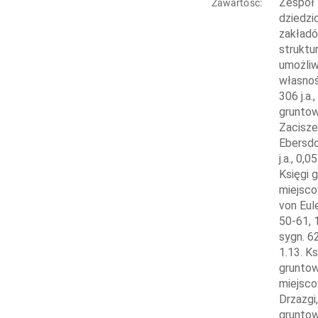
Zespół tworzą akta i księgi gruntowe, akta i księgi gruntowe kopalń, akta majątków, matrykuły i akta gospodarstw dziedzicznych oraz spisy właścicieli nieruchomości. W zachowanych aktach odnajdziemy informacje dotyczące firm i zakładów przemysłowych, schronisk turystycznych, budowy linii kolejowych w tym tzw. „Kolei Sowiogórskiej” oraz struktury własnościowej funkcjonującego w okolicach Nowej Rudy górnictwa. Ponadto zachowane materiały archiwalne umożliwiają analizę sytuacji gospodarczej, statusu majątkowego wybranych warstw ludności, jak również zmian własnościowych zachodzących na terenie podlegającym jurysdykcji sądu. 1.Księgi gruntowe (Grundbücher), sygn. 1-306, 306 j.a., 1.1. Ks
Zawartość: