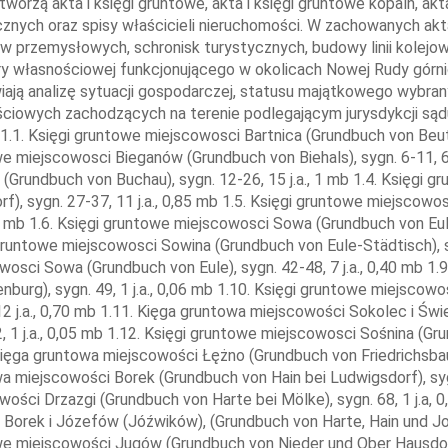
ięgi gruntowe miejscowosci Bartnica (Grundbuch von Beuthengrund), sygn. 1-5, 5 j.a., 0,30 mb 1.2. Księgi gruntowe miejscowosci Bieganów (Grundbuch von Biehals), sygn. 6-11, 6 j.a., 0,35 mb 1.3. Księgi gruntowe miejscowosci Zacisze (Grundbuch von Buchau), sygn. 12-26, 15 j.a., 1 mb 1.4. Księgi gruntowe miejscowosci Dzikowiec (Grundbuch von Ebersdorf), sygn. 27-37, 11 j.a., 0,85 mb 1.5. Księgi gruntowe miejscowosci Sowa (Grundbuch von Eule-Mölke), sygn. 38, 1 j.a., 0,05 mb 1.6. Księgi gruntowe miejscowosci Sowa (Grundbuch von Eule-Ludwigsdorf), sygn. 39-40, 2 j.a., 0,10 mb 1.7. Księgi gruntowe miejscowosci Sowina (Grundbuch von Eule-Städtisch), sygn. 41, 1 j.a., 0,03 mb 1.8. Księgi gruntowe miejscowosci Sowa (Grundbuch von Eule), sygn. 42-48, 7 j.a., 0,40 mb 1.9. Księgi gruntowe miejscowosci Sowa (Grundbuch von Eulenburg), sygn. 49, 1 j.a., 0,06 mb 1.10. Księgi gruntowe miejscowosci Sokolec (Grundbuch von Falkenberg), sygn. 50-61, 12 j.a., 0,70 mb 1.11. Kięga gruntowa miejscowości Sokolec i Świerki (Grundbuch von Falkenberg und Königswalde), sygn. 62, 1 j.a., 0,05 mb 1.12. Księgi gruntowe miejscowosci Sośnina (Grundbuch von Fichtig), sygn. 63-65, 3 j.a., 0,20 mb 1.13. Księga gruntowa miejscowości Łężno (Grundbuch von Friedrichsbau bei Biehals), sygn. 66, 1 j.a., 0,05 mb 1.14. Księga gruntowa miejscowości Borek (Grundbuch von Hain bei Ludwigsdorf), sygn. 67, 1 j.a., 0,12 mb 1.15. Księga gruntowa miejscowości Drzazgi (Grundbuch von Harte bei Mölke), sygn. 68, 1 j.a, 0,07 mb 1.16. Księga gruntowa miejscowości Drzazgi, Borek i Józefów (Jóźwików), (Grundbuch von Harte, Hain und Josephthal), sygn. 69, 1 j.a., 0,10 mb 1.17. Księgi gruntowe miejscowości Jugów (Grundbuch von Nieder und Ober Hausdorf), sygn. 70-94, 25 j.a., 1,70 mb 1.18. Księgi gruntowe miejscowości Grzymków (Grundbuch von Herrngrund), sygn. 95-97, 3 j.a., 0,20 mb 1.19. Księga gruntowa miejscowości Józefów (Grundbuch von Josephthal), sygn. 98, 1 j.a., 0,06 mb 1.20. Księgi gruntowe miejscowości Kolno (Grundbuch von Kohlendorf), sygn. 99-103, 5 j.a., 0,30 mb 1.21. Księgi gruntowe miejscowości Świerki (Grundbuch von Königswalde), sygn. 104-111, 8 j.a., 0,60 mb 1.22. Księgi gruntowe miejscowości Krajanów (Grundbuch von Krainsdorf), sygn. 112-122, 11 j.a., 0,60 mb 1.23. Księgi gruntowe miejscowości Drogosław (Grundbuch von Kunzendorf), sygn. 123-149, 27 j.a., 1,65 mb 1.24. Księga gruntowa miejscowości Goliszyn (Grundbuch von Louisenthal), sygn. 150, 1 j.a., 0,05 mb 1.25. Księgi gruntowe miejscowości Ludwikowice Kłodzkie (Grundbuch von Ludwigsdorf), sygn. 151-163, 13 j.a., 0,80 mb 1.26. Księga gruntowa miejscowości Granicznik (Grundbuch von Markgrund), sygn. 164, 1 j.a., 0,10 mb 1.27. Księgi gruntowe miejscowości Ścinawka Średnia (Grundbuch von Mittelsteine), sygn. 165-172, 8 j.a., 0,40 mb 1.28. Księgi gruntowe miejscowości Miłków (Grundbuch von Mölke), sygn. 173-175, 3 j.a., 0,14 mb 1.29. Księgi gruntowe miejscowości Nowa Wieś Kłodzka (Grundbuch von Neudorf), sygn. 176-183, 8 j.a., 0,60 mb 1.30. Księgi gruntowe miejscowości Nowa Ruda (Grundbuch von Neurode), sygn. 184-234, 51 j.a., 3,10 mb 1.31. Księgi gruntowe miejscowości Słupiec (Grundbuch von Schlegel), sygn. 235-256, 22 j.a., 1,60 mb 1.32. Księga gruntowa miejscowości Zagórzyn (Grundbuch von Teuber), sygn. 257, 1 j.a., 0,10 mb 1.33. Księga gruntowa miejscowości Dworki i Sośnina, (Grundbuch von Vierhöfe und Fichtig), sygn. 258, 1 j.a., 0,05 mb 1.34. Księgi gruntowe miejscowości Dworki (Grundbuch von Vierhöfe), sygn. 259-261, 3 j.a., 0,20 mb 1.35. Księga umów kupna-sprzedaży miejscowości Wolibórz (Kauf und Vertragsbuch von Volpersdorf), sygn. 262, 1 j.a., 0,15 mb 1.36. Księgi gruntowe miejscowości Wolibórz (Grundbuch von Volpersdorf), sygn. 263-279, 17 j.a., 1,50 mb 1.37. Księgi gruntowe miejscowości Włodowice (Grundbuch von Nieder und Ober Walditz), sygn. 280-293, 14 j.a., 1,00 mb 1.38. Księgi gruntowe miejscowości Dalków (Grundbuch von Weitengrund), sygn. 294-295, 2 j.a., 0,05 mb 1.39. Księgi gruntowe miejscowości Wyrębina (Grundbuch von Wurzeldorf), sygn. 296-300, 5 j.a., 0,35 mb 1.40. Księgi gruntowe miejscowości Sokolica (Grundbuch von Zaughals), sygn. 301-306, 6 j.a., 0,30 mb 2 Akta gruntowe (Grundakten), sygn. 307-5092, 4786 j.a., 2.1. Akta gruntowe miejscowości Bartnica (Grundakten von Beuthengrund), sygn. 307-369, 63 j.a., 1,00 mb 2.2. Akta gruntowe miejscowości Bieganów (Grundakten von Biehals), sygn. 370-424, 55 j.a., 1,00 mb 2.3. Akta gruntowe miejscowości Zacisze (Grundakten von Buchau), sygn. 425-596, 172 j.a., 2,00 mb 2.4. Akta gruntowe miejscowości Dzikowiec (Grundakten von Ebersdorf), sygn. 597-902, 306 j.a., 3,00 mb 2.5. Akta gruntowe miejscowości Sowa (Grundakten von Eule), sygn. 903-1039, 137 j.a., 1,30 mb 2.6. Akta gruntowe miejscowości Sokolec (Grundakten von Falkenberg), sygn. 1040-1168, 129 j.a., 1,80 mb 2.7. Akta gruntowe miejscowości Sośnina (Grundakten von Fichtig), sygn. 1169-1185, 17 j.a., 0,30 mb 2.8. Akta gruntowe miejscowości Jugów (Grundakten von Nieder und Ober Hausdorf), sygn 1186-1715, 530 j.a., 3,00 mb 2.9. Akta gruntowe miejscowości Świerki (Grundakten von Königswalde), sygn. 1716-1939, 224 j.a., 2,30 mb 2.10. Akta gruntowe miejscowości Kolno (Grundakten von Kohlendorf), sygn. 1940-2000, 61 ja., 0,80 mb 2.11. Akta gruntowe miejscowości Krajanów (Grundakten von Krainsdorf), sygn. 2001-2129, 129 j.a., 1,30 mb 2.12. Akta gruntowe miejscowości Drogosław (Grundakten von Kunzendorf), sygn. 2130-2446, 317 j.a., 0,60 mb 2.13. Akta gruntowe miejscowości Goliszyn (Grundakten von Louisenthal), sygn. 2447-2469, 23 j.a., 0,30 mb 2.14. Akta gruntowe miejscowości Ludwikowice Kłodzkie (Grundakten von Lud