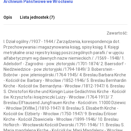
Archiwum Państwowe we Wrocławiu
Opis
Lista jednostek (7)
Zawartość:
I. Dział ogólny /1937 - 1944 / Zarządzenia, korespondencja dot.
Przechowywania i magazynowania ksiąg, spisy ksiąg. II. Księgi
metrykalne oraz rejestry ksiąg poszczególnych parafii / w ujęciu
alfabetycznym wg dawnych nazw niemieckich /. /1569 - 1948/ 1.
Adelsdorf - Zagrodno - pow. złotoryjski /1701-1874/ 2. Baersdorf -
Niedżwiedzice - pow złotoryjski /1794-1849/ 3. Boberstein -
Bobrów - pow. jeleniogórski /1764-1945/ 4. Breslau Barbara Kirche
- Kościół św. Barbary - Wrocław /1852-1946/ 5. Breslau Bernhardin
Kirche - Kościół św. Bernardyna - Wrocław /1812-1947/ 6. Breslau
S. Christofori Kirche und Königin Luise Gedächtnis Kirche - Kościół
św. Krzysztofa i księżniczki Luizy - Wrocław /1764-1913/ 7.
Breslau Elftausend Jungfrauen Kirche - Kościół im. 11000 Dziewic
- Wrocław [XVIIIw.] /1810-1947/ 8. Breslau S. Elisabeth Kirche -
Kościół św. Elżbiety - Wrocław /1750-1947/ 9. Breslau Erlöser
Kirche - Kościół Zbawiciela - Wrocław /1899-1946/ 10. Breslau
Hofkirch - Wrocławski Kościół Dworski /1791-1946/ 11. Breslau S.
Maria magdalena Kirche - Kościół św. Marii Magdaleny - Wrocław