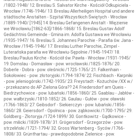
/1802-1948/ 12. Breslau S. Salvator Kirche - Kościół Odkupiciela -
Wrocław /1746-1946/ 13. Breslau Allerheiligen Hospital und andere
städtische Anstalten - Szpital Wszystkich Świętych - Wrocław
/1889-1940/ [1945] 14. Breslau Gefangenen Anstalt - Więzienie
we Wrocławiu [1862-63]/1866-1868/ 15. Breslau Gustav Adolf
Gedächtnis Gemeinde - Gmina im. Adolfa Gustawa we Wrocławiu
/1935-1947/ 16. Breslau S. Johannes Parochie - Parafia św. Jana -
Wrocław /1945-1946/ 17. Breslau Luther Parochie, Zimpel -
Luterańska parafia we Wrocławiu-Sępolnie /1945-1947/ 18.
Breslau Paulus Kirche - Kościół św. Pawła - Wrocław /1931-1945/
19. Domslau - Domasław - pow. wrocławski /1825-1876/ 20.
Doberle - Dobra - pow. oleśnicki /1725-1765/ 21. Falkenhain -
Sokołowiec - pow. złotoryjski /1794-1874/ 22. Fischbach - Karpniki
- pow. jeleniogórski /1742-1935/ 23. Freystadt - Kożuchów /XX w./
- przekazano do AP Zielona Góra?? 24. Friedersdorf am Queis -
Biedrzychowice - pow. lubański /1856-1860/ 25. Gaablau - Jabłów -
pow. wałbrzyski /1810-1852/ 26. Gaulau - Gułów - pow. oławski
/1766-1863/ 27. Geibsdorf - Siekierczyn - pow. lubański /1856-
1860/ 28. Geiersdorf - Opolnica - pow. ząbkowicki /1700-1795/ 29.
Goldberg - Złotoryja /1724-1899/ 30. Gontkowitz - Gądkowice -
pow. milicki /1839-1878/ 31. Grögersdorf - Grzegorzów - pow.
strzeliński /1721-1794/ 32. Gross Wartenberg - Syców /1766-
1808/ 33. Grünthartau - prawdopodobnie Zielenice - pow.