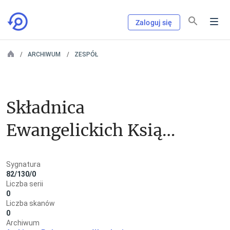
Zaloguj się
ARCHIWUM
ZESPÓŁ
Składnica 
Ewangelickich Ksiąg 
Metrykalnych we 
Sygnatura
Wrocławiu
82/130/0
Liczba serii
0
Liczba skanów
0
Archiwum