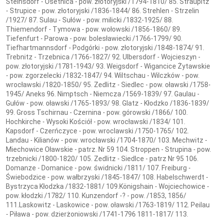
Steinsdorf - Osetnica - pow. złotoryjski /1794-1810/ 85. Straupitz
- Strupice - pow. złotoryjski /1836-1844/ 86. Strehlen - Strzelin
/1927/ 87. Sulau - Sułów - pow. milicki /1832-1925/ 88.
Thiemendorf - Tymowa - pow. wołowski /1856-1860/ 89.
Tiefenfurt - Parowa - pow. bolesławiecki /1766-1799/ 90.
Tiefhartmannsdorf - Podgórki - pow. złotoryjski /1848-1874/ 91.
Trebnitz - Trzebnica /1766-1827/ 92. Ulbersdorf - Wojcieszyn -
pow. złotoryjski /1781-1943/ 93. Weigsdorf - Wigancice Żytawskie
- pow. zgorzelecki /1832-1847/ 94. Wiltschau - Wilczków - pow.
wrocławski /1820-1850/ 95. Zedlitz - Siedlec - pow. oławski /1758-
1945/ Aneks 96. Nimptsch - Niemcza /1569-1839/ 97. Gaulau -
Gułów - pow. oławski /1765-1893/ 98. Glatz - Kłodzko /1836-1839/
99. Gross Tschirnau - Czernina - pow. górowski /1866/ 100.
Hochkirche - Wysoki Kościół - pow. wrocławski /1834/ 101.
Kapsdorf - Czerńczyce - pow. wroclawski /1750-1765/ 102.
Landau - Kilianów - pow. wrocławski /1704-1870/ 103. Mechwitz -
Miechowice Oławskie - patrz. Nr 59 104. Stroppen - Strupina - pow.
trzebnicki /1800-1820/ 105. Zedlitz - Siedlce - patrz Nr 95 106.
Domanze - Domanice - pow. świdnicki /1811/ 107. Freiburg -
Świebodzice - pow. wałbrzyski /1845-1847/ 108. Habelschwerdt -
Bystrzyca Kłodzka /1832-1881/ 109.Königshain - Wojciechowice -
pow. kłodzki /1782/ 110. Kunzendorf -? - pow. /1853, 1856/
111.Laskowitz - Laskowice - pow. oławski /1763-1819/ 112. Peilau
- Piława - pow. dzierżoniowski /1741-1796 1811-1817/ 113.