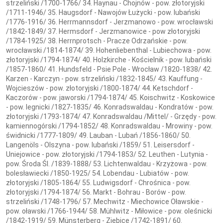
strzeliński /1700-1766/ 34. Haynau - Chojnów - pow. złotoryjski
/1711-1946/ 35. Haugsdorf - Nawojów Łużycki - pow. lubański
/1776-1916/ 36. Herrmannsdorf - Jerzmanowo - pow. wrocławski
/1842-1849/ 37. Hermsdorf - Jerzmanowice - pow złotoryjski
/1784-1925/ 38. Herrnprotsch - Pracze Odrzańskie - pow.
wrocławski /1814-1874/ 39. Hohenliebenthal - Lubiechowa - pow.
złotoryjski /1794-1874/ 40. Holzkirche - Kościelnik - pow. lubański
/1857-1860/ 41. Hundsfeld - Psie Pole - Wrocław /1820-1838/ 42.
Karzen - Karczyn - pow. strzeliński /1832-1845/ 43. Kauffung -
Wojcieszów - pow. złotoryjski /1800-1874/ 44. Ketschdorf -
Kaczorów - pow. jaworski /1794-1874/ 45. Koischwitz - Koskowice
- pow. legnicki /1827-1835/ 46. Konradswaldau - Kondratów - pow.
złotoryjski /1793-1874/ 47. Konradswaldau /Mittel/ - Grzędy - pow.
kamiennogórski /1794-1852/ 48. Konradswaldau - Mrowiny - pow.
świdnicki /1777-1809/ 49. Lauban - Lubań /1856-1860/ 50.
Langenöls - Olszyna - pow. lubański /1859/ 51. Leisersdorf -
Uniejowice - pow. złotoryjski /1794-1853/ 52. Leuthen - Lutynia -
pow. Środa Śl. /1839-1888/ 53. Lichtenwaldau - Krzyżowa - pow.
bolesławiecki /1850-1925/ 54. Lobendau - Lubiatów - pow.
złotoryjski /1805-1864/ 55. Ludwigsdorf - Chrośnica - pow.
złotoryjski /1794-1874/ 56. Markt - Bohrau - Borów - pow.
strzeliński /1748-1796/ 57. Mechwitz - Miechowice Oławskie -
pow. oławski /1766-1944/ 58. Mühlwitz - Miłowice - pow. oleśnicki
/1842-1919/ 59. Münsterberg - Ziębice /1742-1891/ 60.