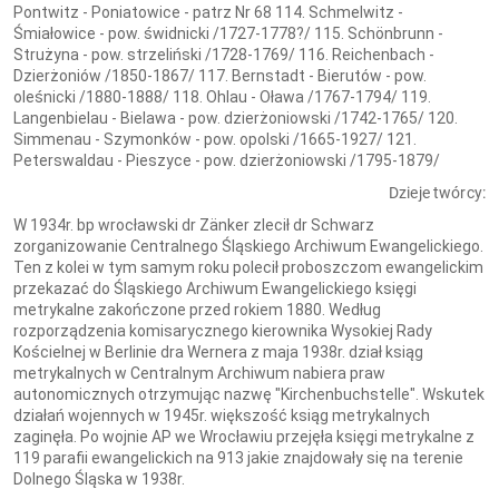
Pontwitz - Poniatowice - patrz Nr 68 114. Schmelwitz -
Śmiałowice - pow. świdnicki /1727-1778?/ 115. Schönbrunn -
Strużyna - pow. strzeliński /1728-1769/ 116. Reichenbach -
Dzierżoniów /1850-1867/ 117. Bernstadt - Bierutów - pow.
oleśnicki /1880-1888/ 118. Ohlau - Oława /1767-1794/ 119.
Langenbielau - Bielawa - pow. dzierżoniowski /1742-1765/ 120.
Simmenau - Szymonków - pow. opolski /1665-1927/ 121.
Peterswaldau - Pieszyce - pow. dzierżoniowski /1795-1879/
Dzieje twórcy:
W 1934r. bp wrocławski dr Zänker zlecił dr Schwarz
zorganizowanie Centralnego Śląskiego Archiwum Ewangelickiego.
Ten z kolei w tym samym roku polecił proboszczom ewangelickim
przekazać do Śląskiego Archiwum Ewangelickiego księgi
metrykalne zakończone przed rokiem 1880. Według
rozporządzenia komisarycznego kierownika Wysokiej Rady
Kościelnej w Berlinie dra Wernera z maja 1938r. dział ksiąg
metrykalnych w Centralnym Archiwum nabiera praw
autonomicznych otrzymując nazwę "Kirchenbuchstelle". Wskutek
działań wojennych w 1945r. większość ksiąg metrykalnych
zaginęła. Po wojnie AP we Wrocławiu przejęła księgi metrykalne z
119 parafii ewangelickich na 913 jakie znajdowały się na terenie
Dolnego Śląska w 1938r.