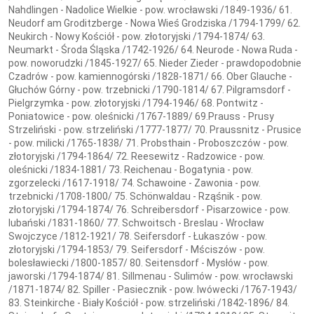
Nahdlingen - Nadolice Wielkie - pow. wrocławski /1849-1936/ 61.
Neudorf am Groditzberge - Nowa Wieś Grodziska /1794-1799/ 62.
Neukirch - Nowy Kościół - pow. złotoryjski /1794-1874/ 63.
Neumarkt - Środa Śląska /1742-1926/ 64. Neurode - Nowa Ruda -
pow. noworudzki /1845-1927/ 65. Nieder Zieder - prawdopodobnie
Czadrów - pow. kamiennogórski /1828-1871/ 66. Ober Glauche -
Głuchów Górny - pow. trzebnicki /1790-1814/ 67. Pilgramsdorf -
Pielgrzymka - pow. złotoryjski /1794-1946/ 68. Pontwitz -
Poniatowice - pow. oleśnicki /1767-1889/ 69.Prauss - Prusy
Strzeliński - pow. strzeliński /1777-1877/ 70. Praussnitz - Prusice
- pow. milicki /1765-1838/ 71. Probsthain - Proboszczów - pow.
złotoryjski /1794-1864/ 72. Reesewitz - Radzowice - pow.
oleśnicki /1834-1881/ 73. Reichenau - Bogatynia - pow.
zgorzelecki /1617-1918/ 74. Schawoine - Zawonia - pow.
trzebnicki /1708-1800/ 75. Schönwaldau - Rząśnik - pow.
złotoryjski /1794-1874/ 76. Schreibersdorf - Pisarzowice - pow.
lubański /1831-1860/ 77. Schwoitsch - Breslau - Wrocław
Swojczyce /1812-1921/ 78. Seifersdorf - Łukaszów - pow.
złotoryjski /1794-1853/ 79. Seifersdorf - Mściszów - pow.
bolesławiecki /1800-1857/ 80. Seitensdorf - Mysłów - pow.
jaworski /1794-1874/ 81. Sillmenau - Sulimów - pow. wrocławski
/1871-1874/ 82. Spiller - Pasiecznik - pow. lwówecki /1767-1943/
83. Steinkirche - Biały Kościół - pow. strzeliński /1842-1896/ 84.