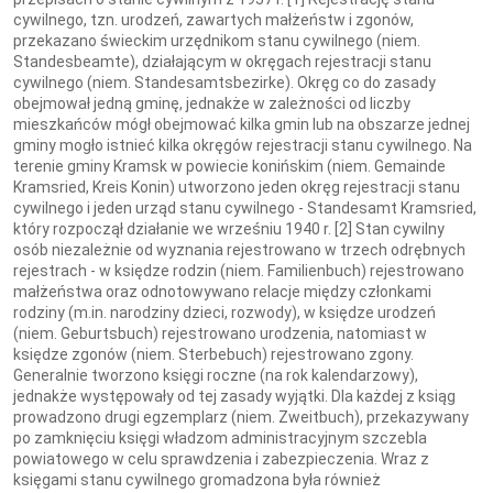
cywilnego, tzn. urodzeń, zawartych małżeństw i zgonów,
przekazano świeckim urzędnikom stanu cywilnego (niem.
Standesbeamte), działającym w okręgach rejestracji stanu
cywilnego (niem. Standesamtsbezirke). Okręg co do zasady
obejmował jedną gminę, jednakże w zależności od liczby
mieszkańców mógł obejmować kilka gmin lub na obszarze jednej
gminy mogło istnieć kilka okręgów rejestracji stanu cywilnego. Na
terenie gminy Kramsk w powiecie konińskim (niem. Gemainde
Kramsried, Kreis Konin) utworzono jeden okręg rejestracji stanu
cywilnego i jeden urząd stanu cywilnego - Standesamt Kramsried,
który rozpoczął działanie we wrześniu 1940 r. [2] Stan cywilny
osób niezależnie od wyznania rejestrowano w trzech odrębnych
rejestrach - w księdze rodzin (niem. Familienbuch) rejestrowano
małżeństwa oraz odnotowywano relacje między członkami
rodziny (m.in. narodziny dzieci, rozwody), w księdze urodzeń
(niem. Geburtsbuch) rejestrowano urodzenia, natomiast w
księdze zgonów (niem. Sterbebuch) rejestrowano zgony.
Generalnie tworzono księgi roczne (na rok kalendarzowy),
jednakże występowały od tej zasady wyjątki. Dla każdej z ksiąg
prowadzono drugi egzemplarz (niem. Zweitbuch), przekazywany
po zamknięciu księgi władzom administracyjnym szczebla
powiatowego w celu sprawdzenia i zabezpieczenia. Wraz z
księgami stanu cywilnego gromadzona była również