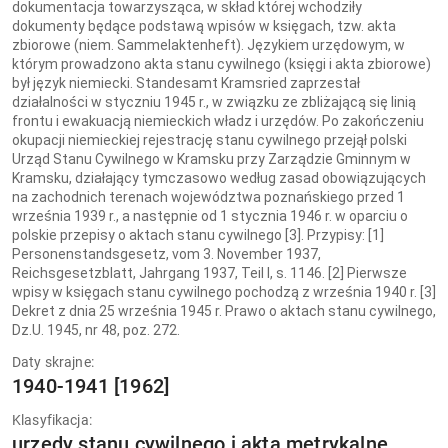
dokumentacja towarzysząca, w skład której wchodziły
dokumenty będące podstawą wpisów w księgach, tzw. akta
zbiorowe (niem. Sammelaktenheft). Językiem urzędowym, w
którym prowadzono akta stanu cywilnego (księgi i akta zbiorowe)
był język niemiecki. Standesamt Kramsried zaprzestał
działalności w styczniu 1945 r., w związku ze zbliżającą się linią
frontu i ewakuacją niemieckich władz i urzędów. Po zakończeniu
okupacji niemieckiej rejestrację stanu cywilnego przejął polski
Urząd Stanu Cywilnego w Kramsku przy Zarządzie Gminnym w
Kramsku, działający tymczasowo według zasad obowiązujących
na zachodnich terenach województwa poznańskiego przed 1
września 1939 r., a następnie od 1 stycznia 1946 r. w oparciu o
polskie przepisy o aktach stanu cywilnego [3]. Przypisy: [1]
Personenstandsgesetz, vom 3. November 1937,
Reichsgesetzblatt, Jahrgang 1937, Teil I, s. 1146. [2] Pierwsze
wpisy w księgach stanu cywilnego pochodzą z września 1940 r. [3]
Dekret z dnia 25 września 1945 r. Prawo o aktach stanu cywilnego,
Dz.U. 1945, nr 48, poz. 272.
Daty skrajne:
1940-1941 [1962]
Klasyfikacja:
urzędy stanu cywilnego i akta metrykalne