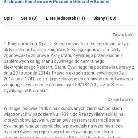
Archiwum Państwowe w Poznaniu Oddział w Koninie
Opis
Serie (3)
Lista jednostek (11)
Skany (108)
Zawartość:
1. Księgi urodzeń, 0 j.a.; 2. Księgi rodzin, 6 j.a.: księgi rodzin, w tym
akty małżeństw, akta zbiorowe; 3. Księgi zgonów, 5 j.a.: akty
zgonów, akta zbiorowe. Akty stanu cywilnego przeniesione z
papierowych ksiąg stanu cywilnego do centralnego
elektronicznego Rejestru Stanu Cywilnego na podstawie ustawy z
dnia 28 listopada 2014 r. Prawo o aktach stanu cywilnego (Dz.U.
2014, poz. 1741, ze zm.) i przekazane do archiwum państwowego
znajdują się w zespole archiwalnym 54/1347/0 „Urząd Stanu
Cywilnego w Kramsku”.
Dzieje twórcy:
W drugiej połowie 1940 r. na okupowanych ziemiach polskich
włączonych w październiku 1939 r. do Rzeszy Niemieckiej, na
których obowiązywał wyznaniowy system rejestracji stanu
cywilnego, władze niemieckie wprowadziły na wzór niemiecki
system świeckiej rejestracji stanu cywilnego, oparty na
przepisach o stanie cywilnym z 1937 r. [1] Rejestrację stanu