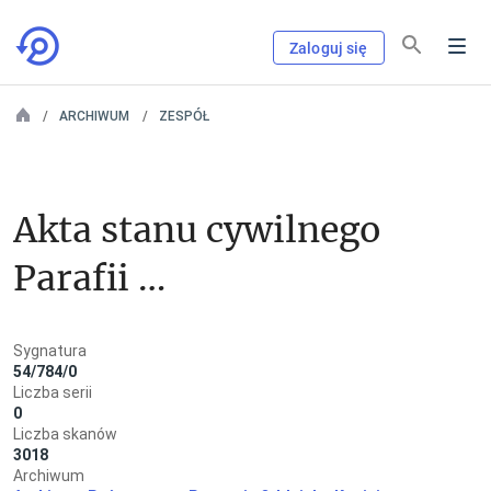
Zaloguj się
ARCHIWUM
ZESPÓŁ
Akta stanu cywilnego 
Parafii 
Rzymskokatolickiej 
Sygnatura
Mąkoszyn (powiat 
54/784/0
Liczba serii
kolski)
0
Liczba skanów
3018
Archiwum