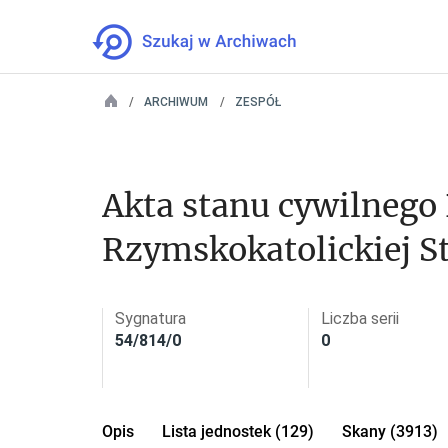
ARCHIWUM
ZESPÓŁ
Akta stanu cywilnego P
Rzymskokatolickiej St
koniński)
Sygnatura
Liczba serii
54/814/0
0
Opis
Lista jednostek (129)
Skany (3913)