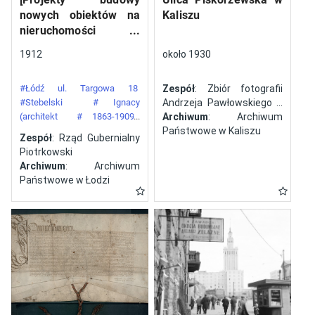
nowych obiektów na
Kaliszu
nieruchomości
gazowni miejskiej pod
1912
około 1930
numerem 34 przy ulicy
Targowej w mieście
#Łódź ul. Targowa 18
Zespół
: Zbiór fotografii
Łodzi]
#Stebelski
# Ignacy
Andrzeja Pawłowskiego z
(architekt
# 1863-1909)
Kalisza
Archiwum
: Archiwum
#Gazownia Miejska w Łodzi
Państwowe w Kaliszu
Zespół
: Rząd Gubernialny
Piotrkowski
Archiwum
: Archiwum
Państwowe w Łodzi