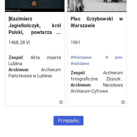
[Kazimierz
Plac Grzybowski w
Jagiellończyk, król
Warszawie
Polski, powtarza i
potwierdza dokument
1468, 28 VI
1961
wystawiony w Lublinie,
13 V 1461 r. przez
Zespół
: Akta miasta
#Warszawa
# pow.
Jana ze Szczekocin,
Lublina
Warszawa
starostę
Archiwum
: Archiwum
Zespół
: Archiwum
Państwowe w Lublinie
fotograficzne Zbyszka
Siemaszki
Archiwum
: Narodowe
Archiwum Cyfrowe
Przeglądaj