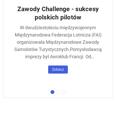
Zawody Challenge - sukcesy
polskich pilotów
W dwudziestoleciu międzywojennym
Międzynarodowa Federacja Lotnicza (FAI)
organizowała Międzynarodowe Zawody
Samolotów Turystycznych.Pomysłodawcą
imprezy był Aeroklub Francji. Od
francuskiej nazwy - Challenge International
Zobacz
de Tourisme – zawody nazywane były w
skrócie Challengem. Ich stałym punktem
był lot okrężny dookoła Europy, na którego
trasie znajdowała się m.in. Warszawa.
Ocenie podlegał też poziom techniczny
konstrukcji startujących w zawodach
samolotów. Ponadto przeprowadzano