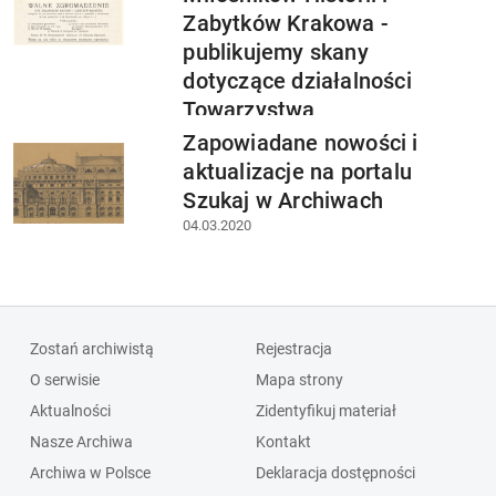
Zabytków Krakowa -
publikujemy skany
dotyczące działalności
Towarzystwa
11.01.2022
Zapowiadane nowości i
aktualizacje na portalu
Szukaj w Archiwach
04.03.2020
Zostań archiwistą
Rejestracja
O serwisie
Mapa strony
Aktualności
Zidentyfikuj materiał
Nasze Archiwa
Kontakt
Archiwa w Polsce
Deklaracja dostępności