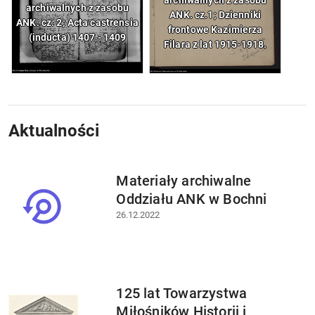
archiwalnych z zasobu
ANK. cz.1; Dzienniki
ANK. cz. 2; Acta castrensia
frontowe Kazimierza
(inducta) 1407 - 1409
Filara z lat 1915-1918.
Aktualności
Materiały archiwalne
Oddziału ANK w Bochni
26.12.2022
125 lat Towarzystwa
Miłośników Historii i