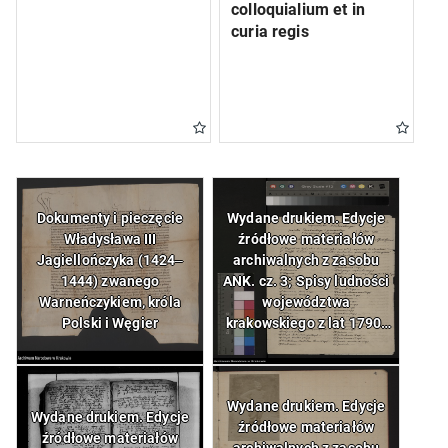
colloquialium et in
curia regis
Dokumenty i pieczęcie
Wydane drukiem. Edycje
Władysława III
źródłowe materiałów
Jagiellończyka (1424‒
archiwalnych z zasobu
1444) zwanego
ANK. cz. 3; Spisy ludności
Warneńczykiem, króla
województwa
Polski i Węgier
krakowskiego z lat 1790-
1792. Spis ludności
żydowskiej województwa
krakowskiego
Wydane drukiem. Edycje
Wydane drukiem. Edycje
źródłowe materiałów
źródłowe materiałów
archiwalnych z zasobu