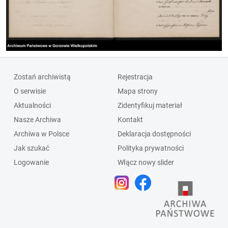
Zostań archiwistą
Rejestracja
O serwisie
Mapa strony
Aktualności
Zidentyfikuj materiał
Nasze Archiwa
Kontakt
Archiwa w Polsce
Deklaracja dostępności
Jak szukać
Polityka prywatności
Logowanie
Włącz nowy slider