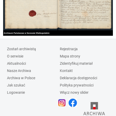
Zostań archiwistą
Rejestracja
O serwisie
Mapa strony
Aktualności
Zidentyfikuj materiał
Nasze Archiwa
Kontakt
Archiwa w Polsce
Deklaracja dostępności
Jak szukać
Polityka prywatności
Logowanie
Włącz nowy slider