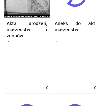
Akta urodzeń,
Aneks do akt
małżeństw i
małżeństw
zgonów
1826
1876