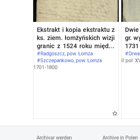
Ekstrakt i kopia ekstraktu z
Dwie 
ks. ziem. łomżyńskich wizji
gr. w
granic z 1524 roku między
1731
dobrami opata Stanisława
któr
#Radgoszcz, pow. Łomża
#Drwał
#Szczepankowo, pow. Łomża
II poł. X
Barczykowskiego
mazo
1701-1800
Szczepankowo i Wszerzec
idibu
a dobrami szlacheckimi
pot
Radgoszcz
Bo
mazo
IX qu
- in
ksią
bene
brze
Archivar werden
Archive in Polen