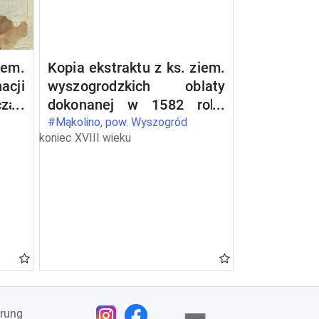
iem.
Kopia ekstraktu z ks. ziem.
acji
wyszogrodzkich oblaty
zan
dokonanej w 1582 roku
tra
relacji intromisji opata
#Mąkolino, pow. Wyszogród
koniec XVIII wieku
anki
Piotra Borukowskiego do
h na
dóbr Drwały wpisanej do
tra
ks. gr. wyszogrodzkich w
1581 roku
ärung