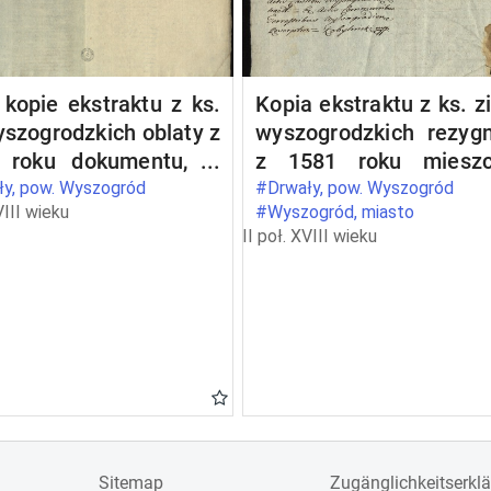
kopie ekstraktu z ks.
Kopia ekstraktu z ks. z
yszogrodzkich oblaty z
wyszogrodzkich rezygn
 roku dokumentu, w
z 1581 roku mieszc
ym Kazimierz, ks.
wyszogrodzkich Pio
y, pow. Wyszogród
#Drwały, pow. Wyszogród
VIII wieku
#Wyszogród, miasto
wiecki (1353, 15 V
Pianki i Urszuli Wodcz
II poł. XVIII wieku
s maii - in Wyszogrod)
z wójtostwa w Drwałac
wierdza przywilej
rzecz opata Pio
lesława, ks.
Borukowskiego
wieckiego (1303, 28
arto calendas octobris
 Jazdów), w którym
żę nadaje klasztorowi
dyktynów w Płocku
g Wisły we wioskach
Sitemap
Zugänglichkeitserkl