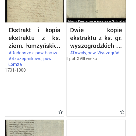
Ekstrakt i kopia
Dwie kopie
ekstraktu z ks.
ekstraktu z ks. gr.
ziem. łomżyńskich
wyszogrodzkich
wizji granic z 1524
oblaty z 1731 roku
#Radgoszcz, pow. Łomża
#Drwały, pow. Wyszogród
#Szczepankowo, pow.
II poł. XVIII wieku
roku między
dokumentu, w
Łomża
dobrami opata
którym Kazimierz,
1701-1800
Stanisława
ks. mazowiecki
Barczykowskiego
(1353, 15 V idibus
Szczepankowo i
maii - in
Wszerzec a
Wyszogrod)
dobrami
potwierdza
szlacheckimi
przywilej
Radgoszcz
Bolesława, ks.
mazowieckiego