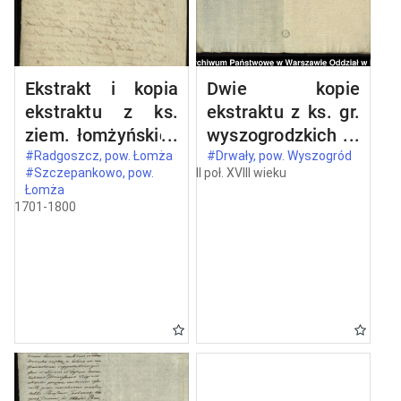
Ekstrakt i kopia
Dwie kopie
ekstraktu z ks.
ekstraktu z ks. gr.
ziem. łomżyńskich
wyszogrodzkich
wizji granic z 1524
oblaty z 1731 roku
#Radgoszcz, pow. Łomża
#Drwały, pow. Wyszogród
#Szczepankowo, pow.
II poł. XVIII wieku
roku między
dokumentu, w
Łomża
dobrami opata
którym Kazimierz,
1701-1800
Stanisława
ks. mazowiecki
Barczykowskiego
(1353, 15 V idibus
Szczepankowo i
maii - in
Wszerzec a
Wyszogrod)
dobrami
potwierdza
szlacheckimi
przywilej
Radgoszcz
Bolesława, ks.
mazowieckiego