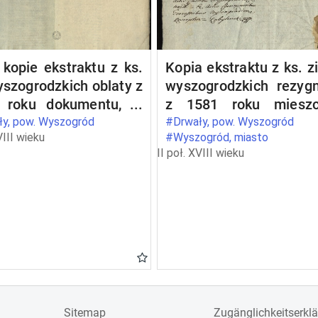
kopie ekstraktu z ks.
Kopia ekstraktu z ks. z
yszogrodzkich oblaty z
wyszogrodzkich rezygn
 roku dokumentu, w
z 1581 roku mieszc
ym Kazimierz, ks.
wyszogrodzkich Pio
y, pow. Wyszogród
#Drwały, pow. Wyszogród
VIII wieku
#Wyszogród, miasto
wiecki (1353, 15 V
Pianki i Urszuli Wodcz
II poł. XVIII wieku
s maii - in Wyszogrod)
z wójtostwa w Drwałac
wierdza przywilej
rzecz opata Pio
lesława, ks.
Borukowskiego
wieckiego (1303, 28
arto calendas octobris
 Jazdów), w którym
żę nadaje klasztorowi
dyktynów w Płocku
g Wisły we wioskach
Sitemap
Zugänglichkeitserkl