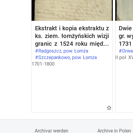
Ekstrakt i kopia ekstraktu z
Dwie 
ks. ziem. łomżyńskich wizji
gr. w
granic z 1524 roku między
1731
dobrami opata Stanisława
któr
#Radgoszcz, pow. Łomża
#Drwał
#Szczepankowo, pow. Łomża
II poł. X
Barczykowskiego
mazo
1701-1800
Szczepankowo i Wszerzec
idibu
a dobrami szlacheckimi
pot
Radgoszcz
Bo
mazo
IX qu
- in
ksią
bene
brze
Archivar werden
Archive in Polen