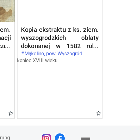
iem.
Kopia ekstraktu z ks. ziem.
acji
wyszogrodzkich oblaty
zan
dokonanej w 1582 roku
tra
relacji intromisji opata
#Mąkolino, pow. Wyszogród
koniec XVIII wieku
anki
Piotra Borukowskiego do
h na
dóbr Drwały wpisanej do
tra
ks. gr. wyszogrodzkich w
1581 roku
ärung