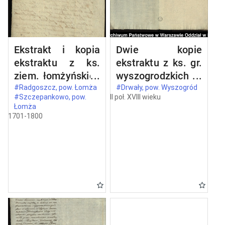
Ekstrakt i kopia
Dwie kopie
ekstraktu z ks.
ekstraktu z ks. gr.
ziem. łomżyńskich
wyszogrodzkich
wizji granic z 1524
oblaty z 1731 roku
#Radgoszcz, pow. Łomża
#Drwały, pow. Wyszogród
#Szczepankowo, pow.
II poł. XVIII wieku
roku między
dokumentu, w
Łomża
dobrami opata
którym Kazimierz,
1701-1800
Stanisława
ks. mazowiecki
Barczykowskiego
(1353, 15 V idibus
Szczepankowo i
maii - in
Wszerzec a
Wyszogrod)
dobrami
potwierdza
szlacheckimi
przywilej
Radgoszcz
Bolesława, ks.
mazowieckiego