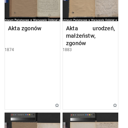
Akta zgonów
Akta urodzeń,
małżeństw,
zgonów
1874
1883