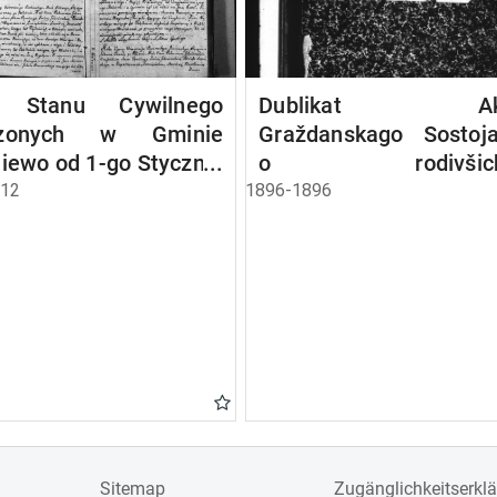
a Stanu Cywilnego
Dublikat Akt
dzonych w Gminie
Graždanskago Sostoja
iewo od 1-go Stycznia
o rodivšichs
 Roku.
brakosočetavšichsj
812
1896-1896
umeršich Elenevsk
prichoda za 1896 god.
Sitemap
Zugänglichkeitserkl