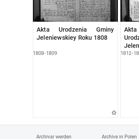
Akta Urodzenia Gminy
Akt
Jeleniewskiey Roku 1808
Uro
Jelen
1812
1808-1809
1812-1
Archivar werden
Archive in Polen