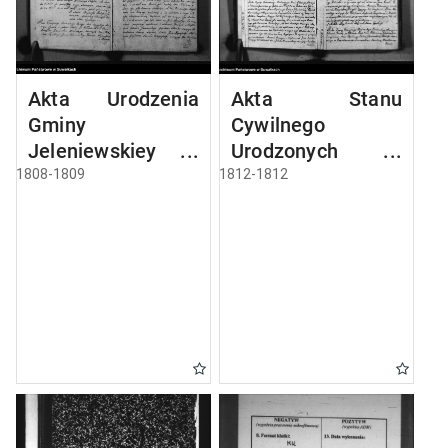
Akta Urodzenia
Akta Stanu
Gminy
Cywilnego
Jeleniewskiey
Urodzonych w
Roku 1808
Gminie Jeleniewo
1808-1809
1812-1812
od 1-go Stycznia
1812 Roku.